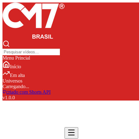
Menu Princial
Início
Em alta
Universos
Carregando...
criado com Shorts API
v
1.0.0