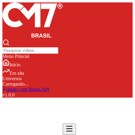
Menu Princial
Início
Em alta
Universos
Carregando...
criado com Shorts API
v
1.0.0