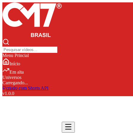
Menu Princial
Início
Em alta
Universos
Carregando...
criado com Shorts API
v
1.0.0