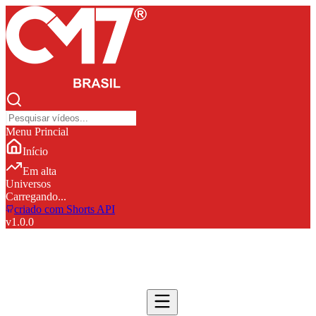
Menu Princial
Início
Em alta
Universos
Carregando...
criado com Shorts API
v
1.0.0