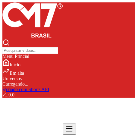
Menu Princial
Início
Em alta
Universos
Carregando...
criado com Shorts API
v
1.0.0