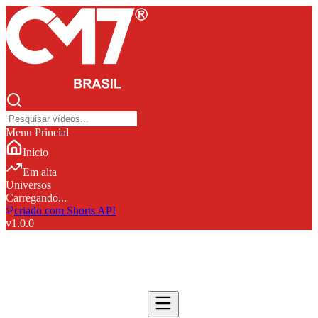
Menu Princial
Início
Em alta
Universos
Carregando...
criado com Shorts API
v
1.0.0