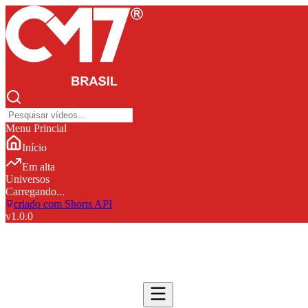
Menu Princial
Início
Em alta
Universos
Carregando...
criado com Shorts API
v
1.0.0