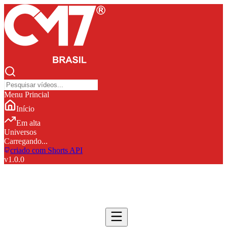
Menu Princial
Início
Em alta
Universos
Carregando...
criado com Shorts API
v
1.0.0