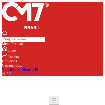
Menu Princial
Início
Em alta
Universos
Carregando...
criado com Shorts API
v
1.0.0