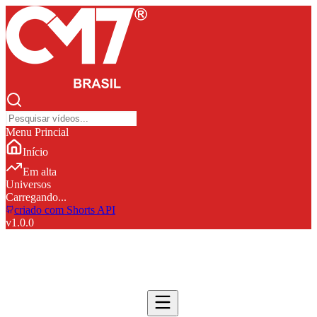
Menu Princial
Início
Em alta
Universos
Carregando...
criado com Shorts API
v
1.0.0