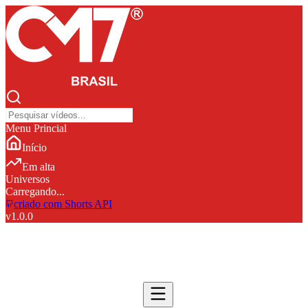
Menu Princial
Início
Em alta
Universos
Carregando...
criado com Shorts API
v
1.0.0