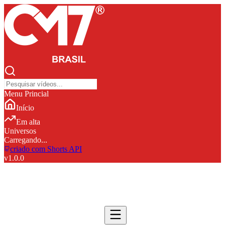
Menu Princial
Início
Em alta
Universos
Carregando...
criado com Shorts API
v
1.0.0