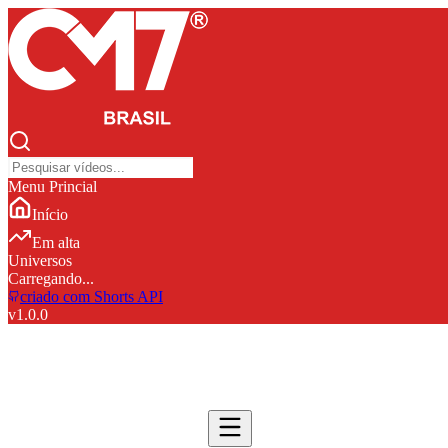
Menu Princial
Início
Em alta
Universos
Carregando...
criado com Shorts API
v
1.0.0