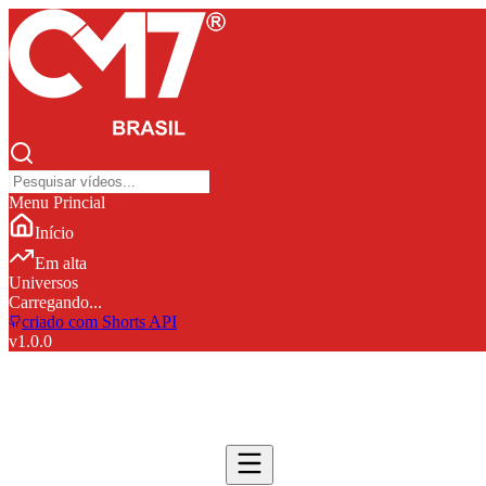
Menu Princial
Início
Em alta
Universos
Carregando...
criado com Shorts API
v
1.0.0