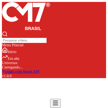
Menu Princial
Início
Em alta
Universos
Carregando...
criado com Shorts API
v
1.0.0