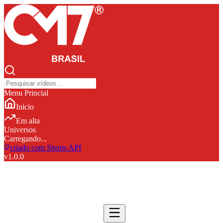
Menu Princial
Início
Em alta
Universos
Carregando...
criado com Shorts API
v
1.0.0