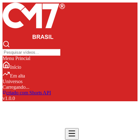
Menu Princial
Início
Em alta
Universos
Carregando...
criado com Shorts API
v
1.0.0