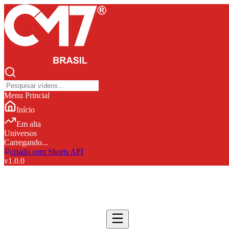
Menu Princial
Início
Em alta
Universos
Carregando...
criado com Shorts API
v
1.0.0