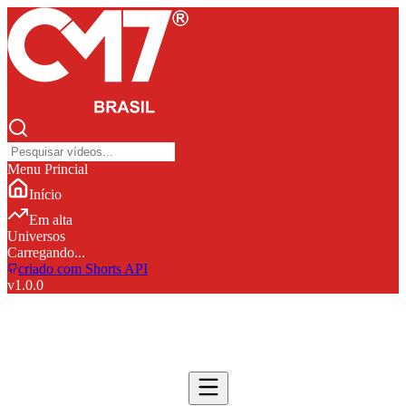
Menu Princial
Início
Em alta
Universos
Carregando...
criado com Shorts API
v
1.0.0