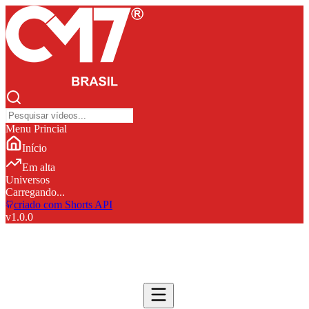
Menu Princial
Início
Em alta
Universos
Carregando...
criado com Shorts API
v
1.0.0