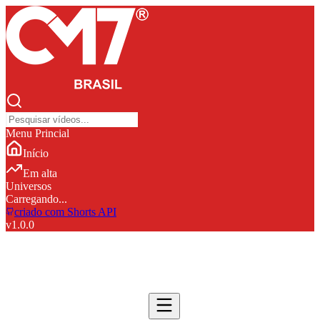
Menu Princial
Início
Em alta
Universos
Carregando...
criado com Shorts API
v
1.0.0