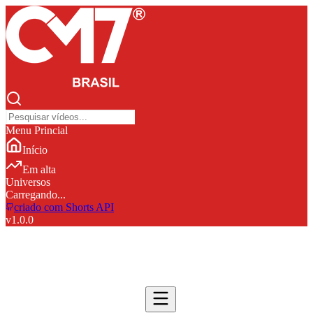
Menu Princial
Início
Em alta
Universos
Carregando...
criado com Shorts API
v
1.0.0