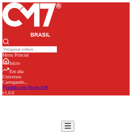
Menu Princial
Início
Em alta
Universos
Carregando...
criado com Shorts API
v
1.0.0