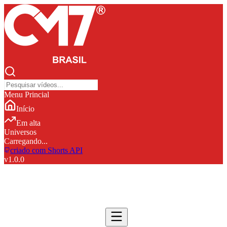
Menu Princial
Início
Em alta
Universos
Carregando...
criado com Shorts API
v
1.0.0