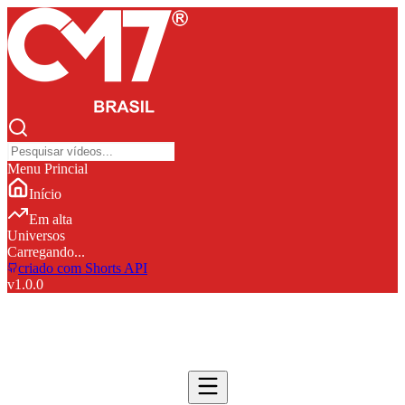
Menu Princial
Início
Em alta
Universos
Carregando...
criado com Shorts API
v
1.0.0