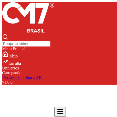
Menu Princial
Início
Em alta
Universos
Carregando...
criado com Shorts API
v
1.0.0