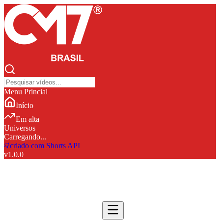
Menu Princial
Início
Em alta
Universos
Carregando...
criado com Shorts API
v
1.0.0