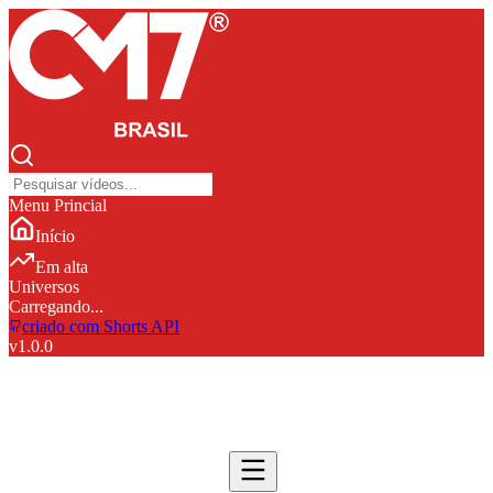
Menu Princial
Início
Em alta
Universos
Carregando...
criado com Shorts API
v
1.0.0