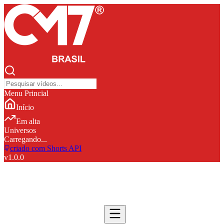
Menu Princial
Início
Em alta
Universos
Carregando...
criado com Shorts API
v
1.0.0