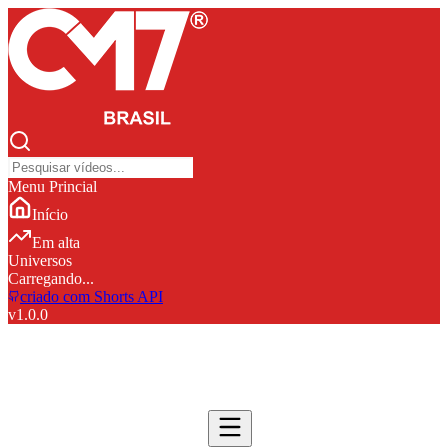
Menu Princial
Início
Em alta
Universos
Carregando...
criado com Shorts API
v
1.0.0