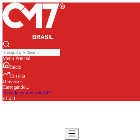
Menu Princial
Início
Em alta
Universos
Carregando...
criado com Shorts API
v
1.0.0