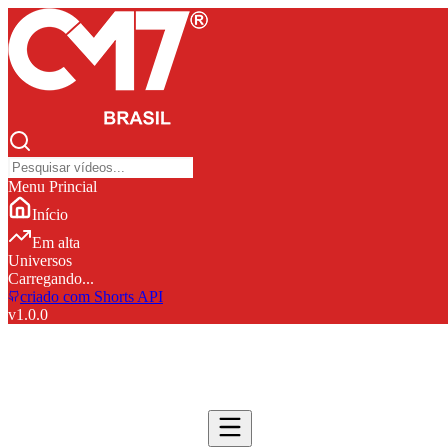
Menu Princial
Início
Em alta
Universos
Carregando...
criado com Shorts API
v
1.0.0