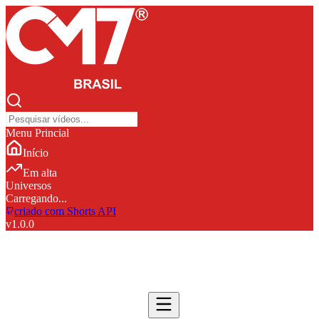
Menu Princial
Início
Em alta
Universos
Carregando...
criado com Shorts API
v
1.0.0