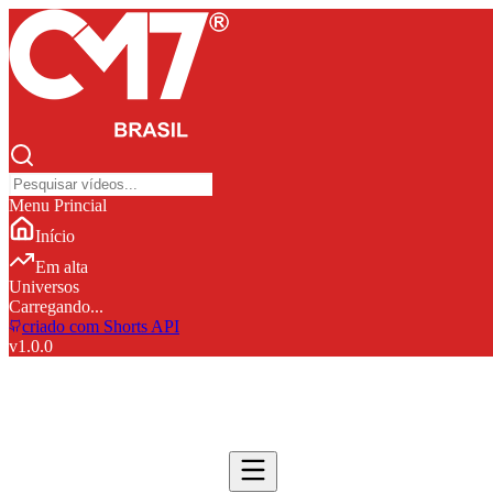
Menu Princial
Início
Em alta
Universos
Carregando...
criado com Shorts API
v
1.0.0