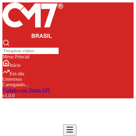
Menu Princial
Início
Em alta
Universos
Carregando...
criado com Shorts API
v
1.0.0