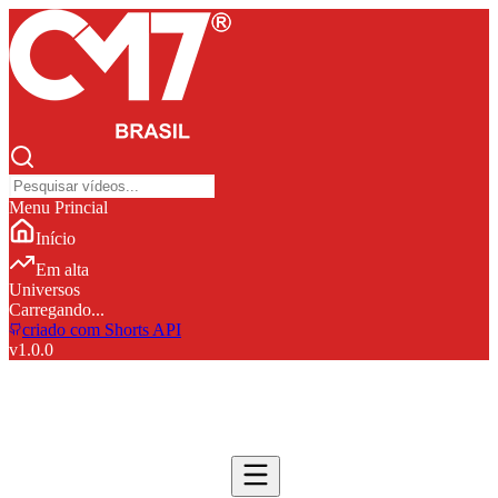
Menu Princial
Início
Em alta
Universos
Carregando...
criado com Shorts API
v
1.0.0