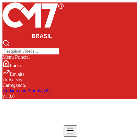
Menu Princial
Início
Em alta
Universos
Carregando...
criado com Shorts API
v
1.0.0