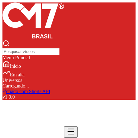
Menu Princial
Início
Em alta
Universos
Carregando...
criado com Shorts API
v
1.0.0