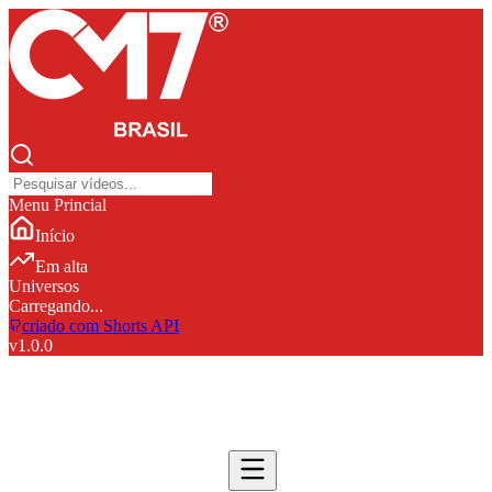
Menu Princial
Início
Em alta
Universos
Carregando...
criado com Shorts API
v
1.0.0