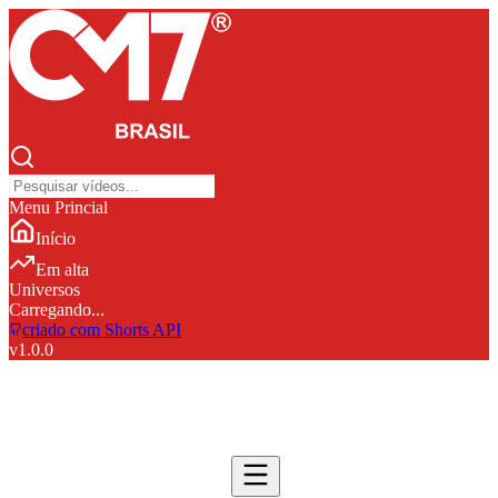
Menu Princial
Início
Em alta
Universos
Carregando...
criado com Shorts API
v
1.0.0