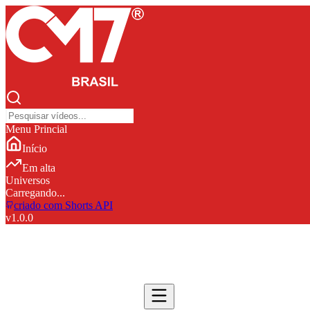
Menu Princial
Início
Em alta
Universos
Carregando...
criado com Shorts API
v
1.0.0