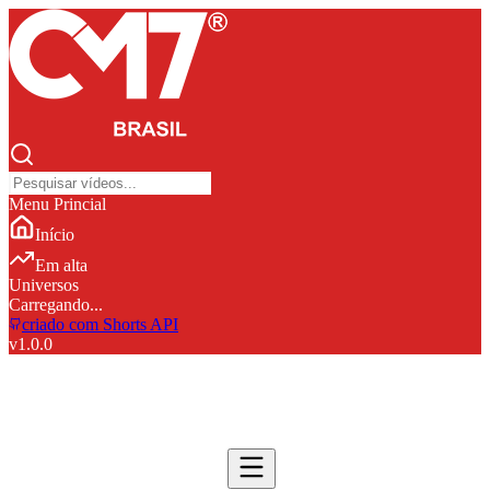
Menu Princial
Início
Em alta
Universos
Carregando...
criado com Shorts API
v
1.0.0