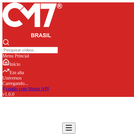
Menu Princial
Início
Em alta
Universos
Carregando...
criado com Shorts API
v
1.0.0