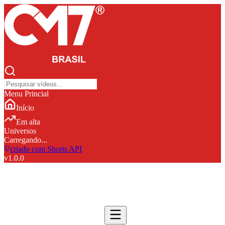
Menu Princial
Início
Em alta
Universos
Carregando...
criado com Shorts API
v
1.0.0