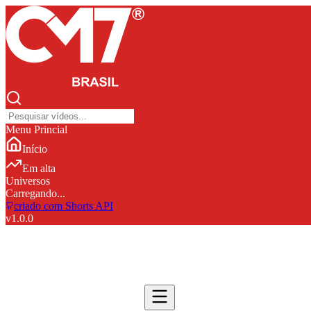
Menu Princial
Início
Em alta
Universos
Carregando...
criado com Shorts API
v
1.0.0