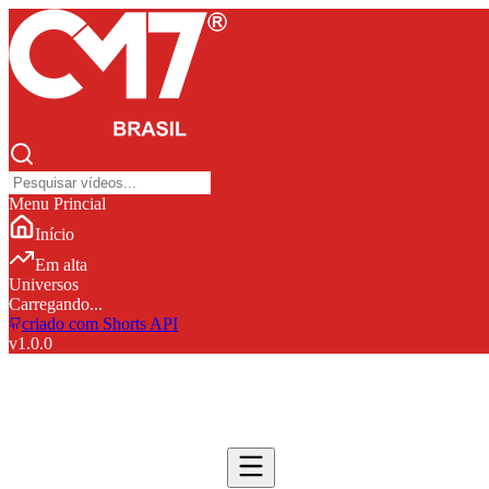
Menu Princial
Início
Em alta
Universos
Carregando...
criado com Shorts API
v
1.0.0