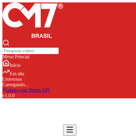
Menu Princial
Início
Em alta
Universos
Carregando...
criado com Shorts API
v
1.0.0