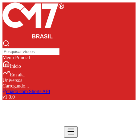
Menu Princial
Início
Em alta
Universos
Carregando...
criado com Shorts API
v
1.0.0