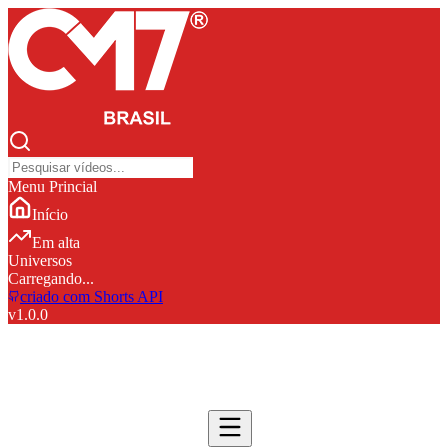
Menu Princial
Início
Em alta
Universos
Carregando...
criado com Shorts API
v
1.0.0