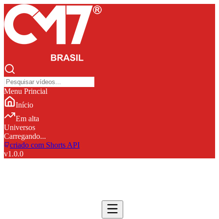
Menu Princial
Início
Em alta
Universos
Carregando...
criado com Shorts API
v
1.0.0